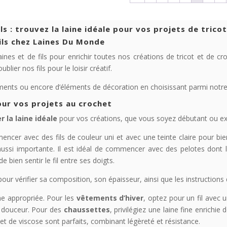
19,99 €
16,99 €
ils : trouvez la laine idéale pour vos projets de trico
fils chez Laines Du Monde
aines et de fils pour enrichir toutes nos créations de tricot et de
blier nos fils pour le loisir créatif.
ments ou encore d’éléments de décoration en choisissant parmi notre 
our vos projets au crochet
r la laine idéale
pour vos créations, que vous soyez débutant ou ex
encer avec des fils de couleur uni et avec une teinte claire pour b
t aussi importante. Il est idéal de commencer avec des pelotes dont l
e bien sentir le fil entre ses doigts.
our vérifier sa composition, son épaisseur, ainsi que les instructions 
ine appropriée. Pour les
vêtements d’hiver
, optez pour un fil avec 
t douceur. Pour des
chaussettes
, privilégiez une laine fine enrichi
n et de viscose sont parfaits, combinant légèreté et résistance.