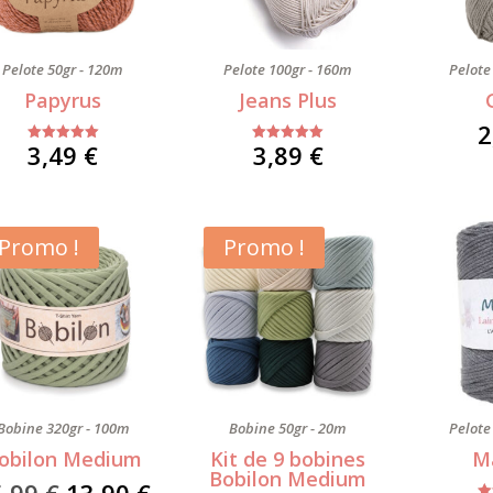
Pelote 50gr - 120m
Pelote 100gr - 160m
Pelote
Papyrus
Jeans Plus
2
3,49
€
3,89
€
Note
Note
5.00
5.00
sur 5
sur 5
Promo !
Promo !
Bobine 320gr - 100m
Bobine 50gr - 20m
Pelote
obilon Medium
Kit de 9 bobines
M
Bobilon Medium
Le
Le
5,99
€
13,90
€