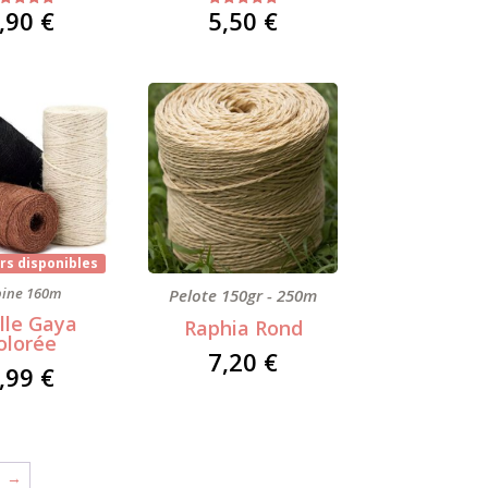
,90
€
5,50
€
Note
Note
5.00
5.00
sur 5
sur 5
rs disponibles
bine 160m
Pelote 150gr - 250m
elle Gaya
Raphia Rond
olorée
7,20
€
,99
€
→