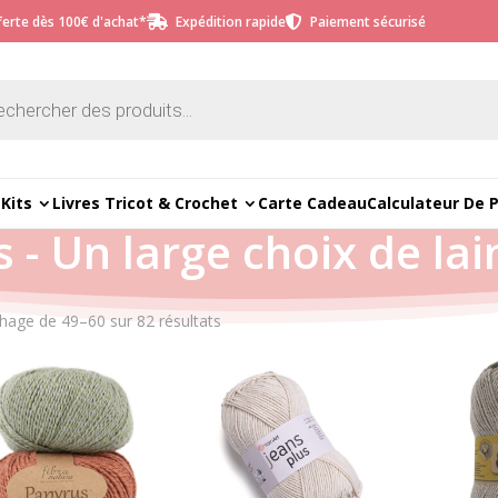
fferte dès 100€ d'achat*
Expédition rapide
Paiement sécurisé


e
Kits
Livres Tricot & Crochet
Carte Cadeau
Calculateur De 
s - Un large choix de lai
Trié
chage de 49–60 sur 82 résultats
du
plus
récent
au
plus
ancien