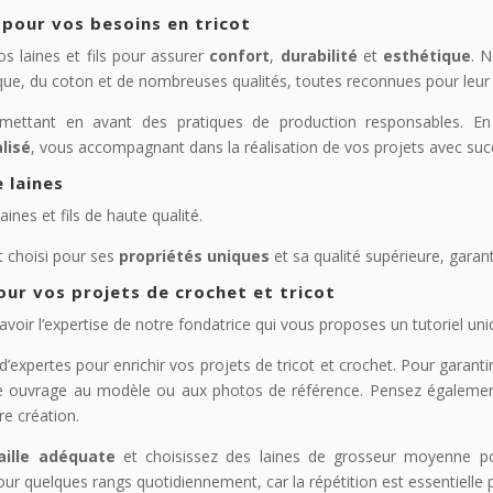
 pour vos besoins en tricot
s laines et fils pour assurer
confort
,
durabilité
et
esthétique
. 
ique, du coton et de nombreuses qualités, toutes reconnues pour leur 
ettant en avant des pratiques de production responsables. En
lisé
, vous accompagnant dans la réalisation de vos projets avec suc
e laines
nes et fils de haute qualité.
t choisi pour ses
propriétés uniques
et sa qualité supérieure, garant
our vos projets de crochet et tricot
ir l’expertise de notre fondatrice qui vous proposes un tutoriel uniq
 d’expertes pour enrichir vos projets de tricot et crochet. Pour garan
e ouvrage au modèle ou aux photos de référence. Pensez également
re création.
aille adéquate
et choisissez des laines de grosseur moyenne pour 
r quelques rangs quotidiennement, car la répétition est essentielle p