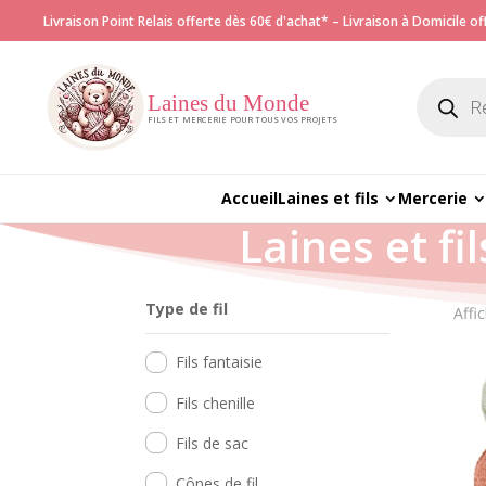
Livraison Point Relais offerte dès 60€ d'achat* – Livraison à Domicile o
Recherch
de
Laines du Monde
produits
FILS ET MERCERIE POUR TOUS VOS PROJETS
Accueil
Laines et fils
Mercerie
Laines et fil
Type de fil
Affi
Fils fantaisie
Fils chenille
Fils de sac
Cônes de fil