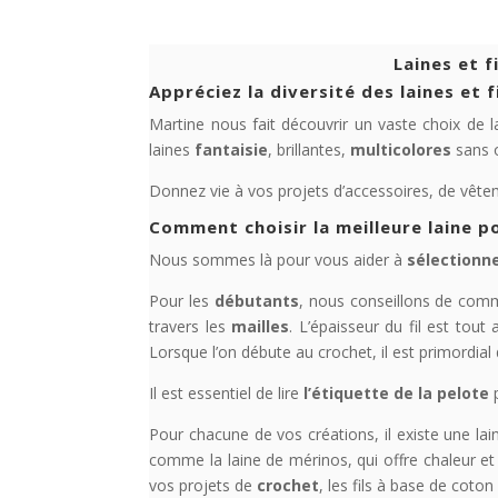
Laines et f
Appréciez la diversité des laines et 
Martine nous fait découvrir un vaste choix de l
laines
fantaisie
, brillantes,
multicolores
sans ou
Donnez vie à vos projets d’accessoires, de vête
Comment choisir la meilleure laine p
Nous sommes là pour vous aider à
sélectionne
Pour les
débutants
, nous conseillons de comm
travers les
mailles
. L’épaisseur du fil est tou
Lorsque l’on débute au crochet, il est primordial d
Il est essentiel de lire
l’étiquette de la pelote
p
Pour chacune de vos créations, il existe une la
comme la laine de mérinos, qui offre chaleur e
vos projets de
crochet
, les fils à base de coto