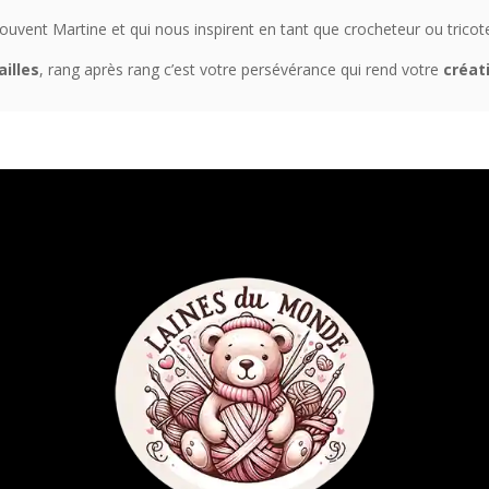
uvent Martine et qui nous inspirent en tant que crocheteur ou tricote
ailles
, rang après rang c’est votre persévérance qui rend votre
créat