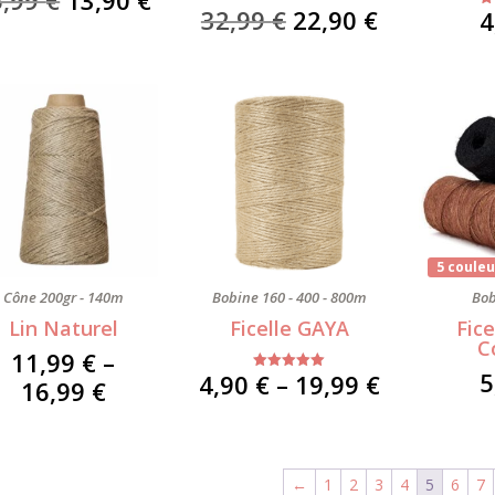
Le
Le
32,99
€
22,90
€
4
prix
prix
prix
prix
initial
actuel
initial
actuel
était :
est :
était :
est :
15,99 €.
13,90 €.
32,99 €.
22,90 €.
5 couleu
Cône 200gr - 140m
Bobine 160 - 400 - 800m
Bo
Lin Naturel
Ficelle GAYA
Fic
C
11,99
€
–
5
Price
4,90
€
–
19,99
€
Note
Price
16,99
€
5.00
range:
sur 5
range:
4,90 €
11,99 €
through
through
←
1
2
3
4
5
6
7