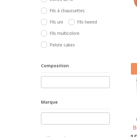
Fils à chaussettes
Fils uni
Fils tweed
Fils multicolore
Pelote cakes
Composition
Marque
B
1