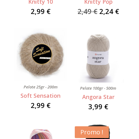
Knitty 10
Knitty Pop
Le
Le
2,99
€
2,49
€
2,24
€
prix
prix
initial
actue
était :
est :
2,49 €.
2,24 €
Pelote 25gr - 200m
Pelote 100gr - 500m
Soft Sensation
Angora Star
2,99
€
3,99
€
Promo !