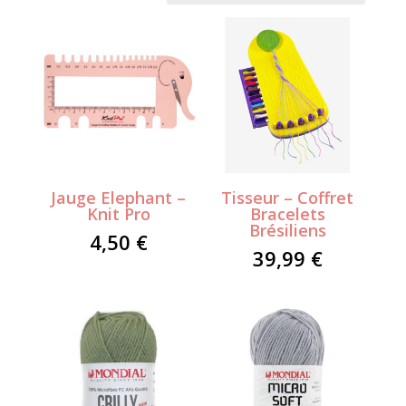
récent
au
plus
ancien
Jauge Elephant –
Tisseur – Coffret
Knit Pro
Bracelets
Brésiliens
4,50
€
39,99
€