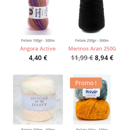
Pelote 100gr - 500m
Pelote 250gr - 500m
Angora Active
Merinos Aran 250G
Le
Le
4,40
€
11,99
€
8,94
€
prix
prix
initial
actue
était :
est :
Promo !
11,99 €.
8,94 
Pelote 100gr - 300m
Pelote 50gr - 100m