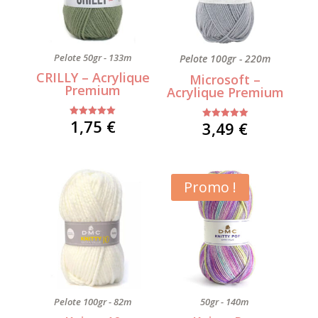
Pelote 50gr - 133m
Pelote 100gr - 220m
CRILLY – Acrylique
Microsoft –
Premium
Acrylique Premium
1,75
€
3,49
€
Note
Note
5.00
5.00
sur 5
sur 5
Promo !
Pelote 100gr - 82m
50gr - 140m