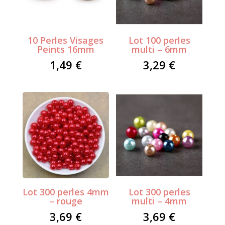
10 Perles Visages
Lot 100 perles
Peints 16mm
multi – 6mm
1,49
€
3,29
€
Lot 300 perles 4mm
Lot 300 perles
– rouge
multi – 4mm
3,69
€
3,69
€