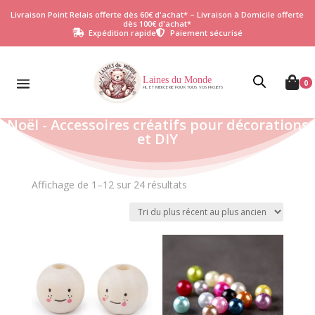
Livraison Point Relais offerte dès 60€ d'achat* – Livraison à Domicile offerte
dès 100€ d'achat*
Expédition rapide
Paiement sécurisé


Laines du Monde

0
FIL ET MERCERIE POUR TOUS VOS PROJETS
Noël - Accessoires créatifs pour décorations
et DIY
Trié
Affichage de 1–12 sur 24 résultats
du
plus
récent
au
plus
ancien