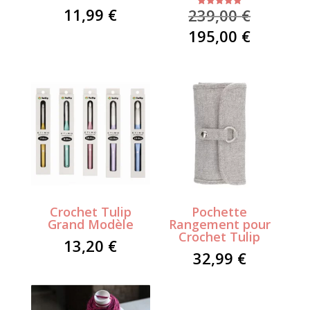
11,99
€
Le
239,00
€
Note
5.00
prix
sur 5
Le
195,00
€
initial
prix
était :
actuel
239,00 €
est :
195,00 €
Crochet Tulip
Pochette
Grand Modèle
Rangement pour
Crochet Tulip
13,20
€
32,99
€