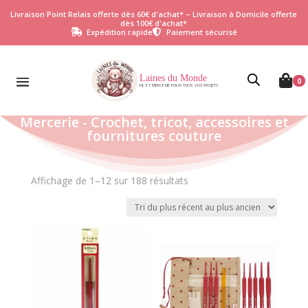
Livraison Point Relais offerte dès 60€ d'achat* – Livraison à Domicile offerte
dès 100€ d'achat*
Expédition rapide
Paiement sécurisé


Laines du Monde

0
FIL ET MERCERIE POUR TOUS VOS PROJETS
Mercerie - Crochet, tricot, accessoires et
fournitures couture
Trié
Affichage de 1–12 sur 188 résultats
du
plus
récent
au
plus
ancien