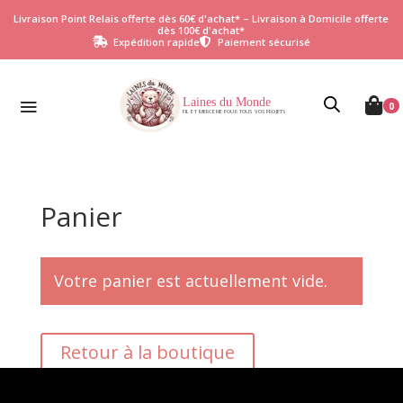
Livraison Point Relais offerte dès 60€ d'achat* – Livraison à Domicile offerte
dès 100€ d'achat*
Expédition rapide
Paiement sécurisé


Laines du Monde

0
FIL ET MERCERIE POUR TOUS VOS PROJETS
Panier
Votre panier est actuellement vide.
Retour à la boutique