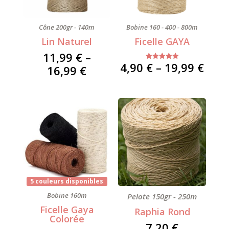
Cône 200gr - 140m
Bobine 160 - 400 - 800m
Lin Naturel
Ficelle GAYA
11,99
€
–
Pric
4,90
€
–
19,99
€
Note
Price
16,99
€
5.00
rang
sur 5
range:
4,90
11,99 €
thr
through
19,9
16,99 €
5 couleurs disponibles
Bobine 160m
Pelote 150gr - 250m
Ficelle Gaya
Raphia Rond
Colorée
7,20
€