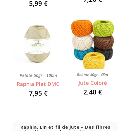
5,99
€
Bobine 40gr - 45m
Pelote 50gr - 100m
Jute Coloré
Raphia Plat DMC
2,40
€
7,95
€
Raphia, Lin et fil de jute – Des fibres