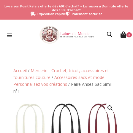
Livraison Point Relais offerte dès 60€ d'achat* – Livraison à Domicile offerte
dès 100€ d'achat*
Expédition rapide
Paiement sécurisé


Laines du Monde

0
FIL ET MERCERIE POUR TOUS VOS PROJETS
Accueil
/
Mercerie - Crochet, tricot, accessoires et
fournitures couture
/
Accessoires sacs et mode -
Personnalisez vos créations
/ Paire Anses Sac Simili
n°1