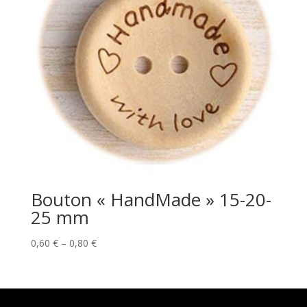
Bouton « HandMade » 15-20-
25 mm
Price
0,60
€
–
0,80
€
range:
0,60 €
through
0,80 €