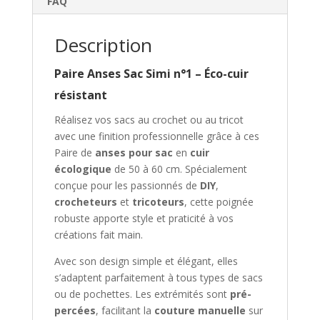
FAQ
e
e
Description
-
m
a
Paire Anses Sac Simi n°1 – Éco-cuir
i
résistant
l
Réalisez vos sacs au crochet ou au tricot
p
avec une finition professionnelle grâce à ces
o
Paire de
anses pour sac
en
cuir
u
écologique
de 50 à 60 cm. Spécialement
r
conçue pour les passionnés de
DIY
,
v
crocheteurs
et
tricoteurs
, cette poignée
o
robuste apporte style et praticité à vos
u
créations fait main.
s
i
Avec son design simple et élégant, elles
n
s’adaptent parfaitement à tous types de sacs
s
ou de pochettes. Les extrémités sont
pré-
c
percées
, facilitant la
couture manuelle
sur
r