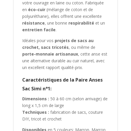
votre ouvrage en laine ou coton. Fabriquée
i
en
éco-cuir
(mélange de coton et de
r
polyuréthane), elles offrent une excellente
e
résistance
, une bonne
respirabilité
et un
s
entretien facile
.
u
r
Idéales pour vos
projets de sacs au
l
crochet, sacs tricotés
, ou même de
a
porte-monnaie artisanaux
, cette anse est
l
une alternative durable au cuir naturel, avec
i
un excellent rapport qualité-prix.
s
Caractéristiques de la Paire Anses
t
e
Sac Simi n°1:
d
Dimensions :
50 à 60 cm (selon arrivage) de
'
long x 1,5 cm de large
a
Techniques :
fabrication de sacs, couture
t
DIY, tricot et crochet
t
e
Disponibles
en 5 couleurs: Marron, Marron