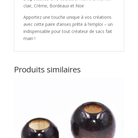
n
clair, Crème, Bordeaux et Noir
t
Apportez une touche unique à vos créations
e
avec cette paire d’anses prête à l’emploi – un
d
indispensable pour tout créateur de sacs fait
e
main !
c
e
p
r
Produits similaires
o
d
u
i
t