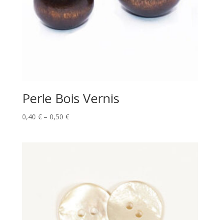
Perle Bois Vernis
Price
0,40
€
–
0,50
€
range:
0,40 €
through
0,50 €