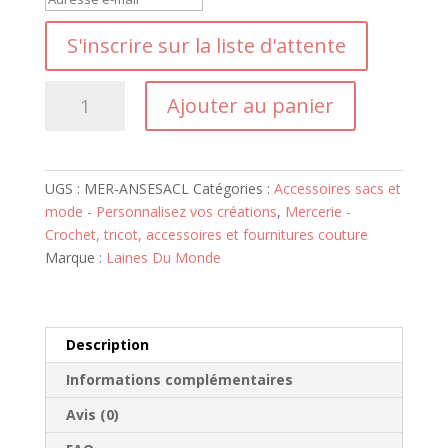
a
S'inscrire sur la liste d'attente
i
s
i
quantité
Ajouter au panier
s
de
s
Paire
e
Anses
z
Sac
UGS :
MER-ANSESACL
Catégories :
Accessoires sacs et
v
Simili
mode - Personnalisez vos créations
,
Mercerie -
o
n°1
Crochet, tricot, accessoires et fournitures couture
t
Marque :
Laines Du Monde
r
e
a
d
Description
r
Informations complémentaires
e
s
Avis (0)
s