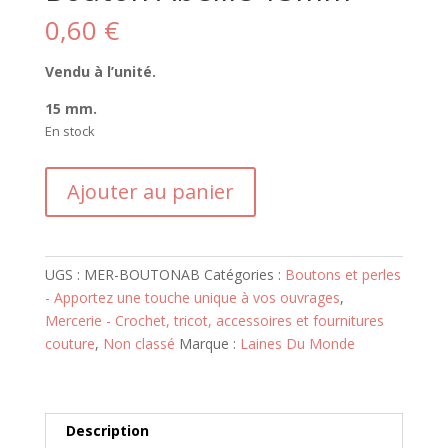
0,60
€
Vendu à l’unité.
15 mm.
En stock
quantité
Ajouter au panier
de
Bouton
Abeille
15mm
UGS :
MER-BOUTONAB
Catégories :
Boutons et perles
- Apportez une touche unique à vos ouvrages
,
Mercerie - Crochet, tricot, accessoires et fournitures
couture
,
Non classé
Marque :
Laines Du Monde
Description