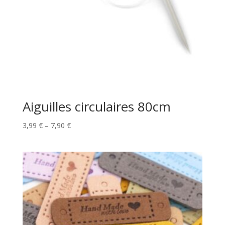
Aiguilles circulaires 80cm
Price
3,99
€
–
7,90
€
range:
3,99 €
through
7,90 €