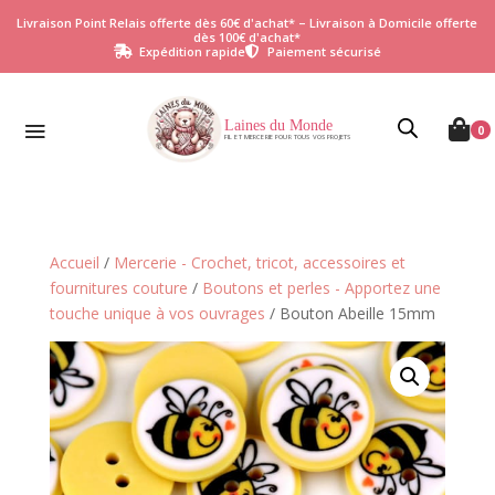
Livraison Point Relais offerte dès 60€ d'achat* – Livraison à Domicile offerte
dès 100€ d'achat*
Expédition rapide
Paiement sécurisé


Laines du Monde

0
FIL ET MERCERIE POUR TOUS VOS PROJETS
Accueil
/
Mercerie - Crochet, tricot, accessoires et
fournitures couture
/
Boutons et perles - Apportez une
touche unique à vos ouvrages
/ Bouton Abeille 15mm