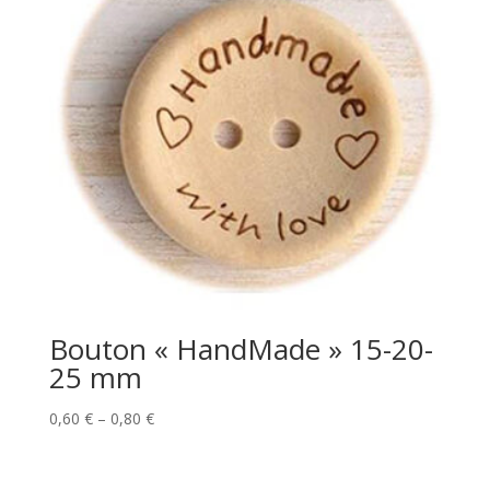
Bouton « HandMade » 15-20-
25 mm
Price
0,60
€
–
0,80
€
range:
0,60 €