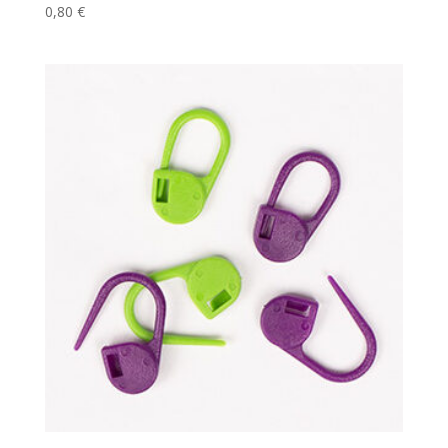
0,80
€