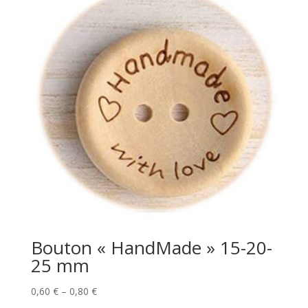
Bouton « HandMade » 15-20-
25 mm
Price
0,60
€
–
0,80
€
range: