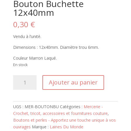
Bouton Buchette
12x40mm
0,30
€
Vendu à l’unité.
Dimensions : 12x40mm. Diamètre trou 6mm.
Couleur Marron Laqué.
En stock
quantité
Ajouter au panier
de
Bouton
Buchette
12x40mm
UGS :
MER-BOUTONBU
Catégories :
Mercerie -
Crochet, tricot, accessoires et fournitures couture
,
Boutons et perles - Apportez une touche unique à vos
ouvrages
Marque :
Laines Du Monde