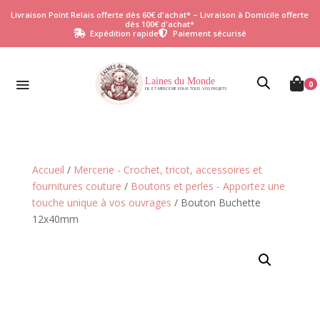
Livraison Point Relais offerte dès 60€ d'achat* – Livraison à Domicile offerte
dès 100€ d'achat*
Expédition rapide
Paiement sécurisé


Laines du Monde

0
FIL ET MERCERIE POUR TOUS VOS PROJETS
Accueil
/
Mercerie - Crochet, tricot, accessoires et
fournitures couture
/
Boutons et perles - Apportez une
touche unique à vos ouvrages
/ Bouton Buchette
12x40mm