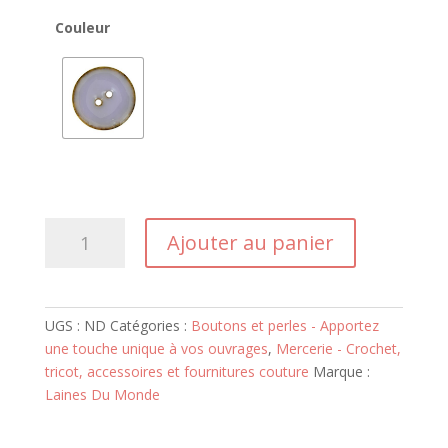
Couleur
quantité
Ajouter au panier
de
Bouton
Coco
40mm
UGS :
ND
Catégories :
Boutons et perles - Apportez
Laqué
une touche unique à vos ouvrages
,
Mercerie - Crochet,
tricot, accessoires et fournitures couture
Marque :
Laines Du Monde