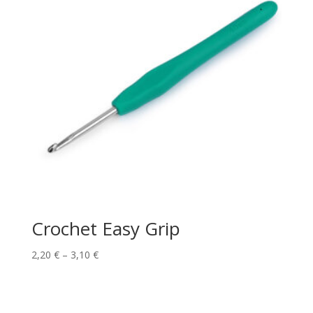
Crochet Easy Grip
Price
2,20
€
–
3,10
€
range:
2,20 €
through