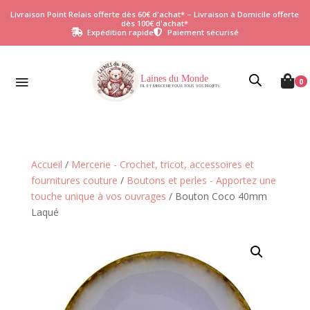
Livraison Point Relais offerte dès 60€ d'achat* – Livraison à Domicile offerte
dès 100€ d'achat*
Expédition rapide
Paiement sécurisé


Laines du Monde

0
FIL ET MERCERIE POUR TOUS VOS PROJETS
Accueil
/
Mercerie - Crochet, tricot, accessoires et
fournitures couture
/
Boutons et perles - Apportez une
touche unique à vos ouvrages
/ Bouton Coco 40mm
Laqué