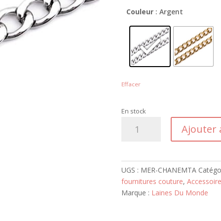
Couleur
: Argent
Effacer
En stock
quantité
Ajouter 
de
Chaîne
Métallique
50cm
UGS :
MER-CHANEMTA
Catégo
fournitures couture
,
Accessoire
Marque :
Laines Du Monde