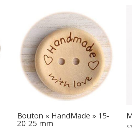
Bouton « HandMade » 15-
M
20-25 mm
3,