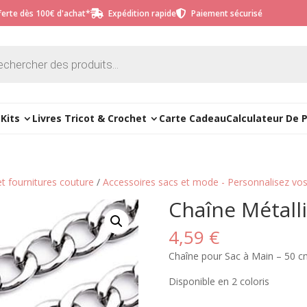
fferte dès 100€ d'achat*
Expédition rapide
Paiement sécurisé


e
Kits
Livres Tricot & Crochet
Carte Cadeau
Calculateur De 
et fournitures couture
/
Accessoires sacs et mode - Personnalisez vos
Chaîne Métall
4,59
€
Chaîne pour Sac à Main – 50 c
Disponible en 2 coloris