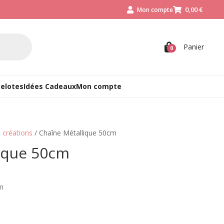
0,00
€
Mon compte



Panier
0
Pelotes
Idées Cadeaux
Mon compte
 créations
/ Chaîne Métallique 50cm
ique 50cm
m