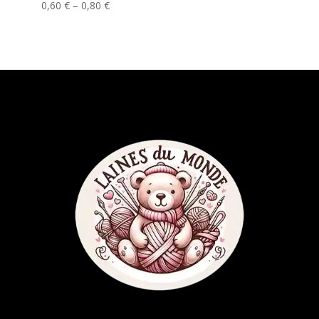
Price
0,60
€
–
0,80
€
range:
0,60 €
through
0,80 €