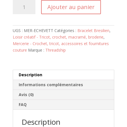
quantité
Ajouter au panier
de
Echevettes
fil
à
UGS :
MER-ECHEVETT
Catégories :
Bracelet Bresilien
,
6
Loisir créatif - Tricot, crochet, macramé, broderie
,
brins
Mercerie - Crochet, tricot, accessoires et fournitures
couture
Marque :
Threadship
Description
Informations complémentaires
Avis (0)
FAQ
Description