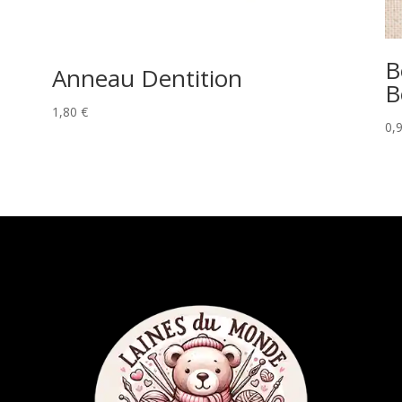
B
Anneau Dentition
B
1,80
€
0,