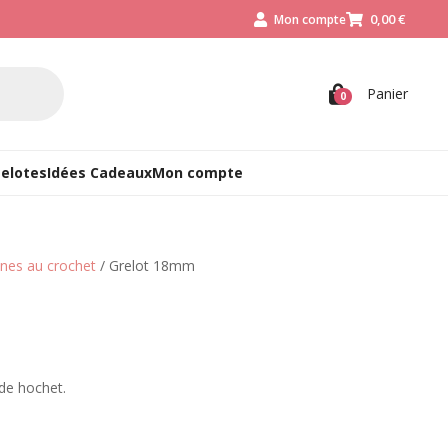
0,00
€
Mon compte



Panier
0
Pelotes
Idées Cadeaux
Mon compte
ines au crochet
/ Grelot 18mm
 de hochet.