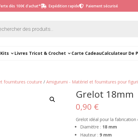
fferte dès 100€ d'achat*
Expédition rapide
Paiement sécurisé


e
Kits
Livres Tricot & Crochet
Carte Cadeau
Calculateur De 
et fournitures couture
/
Amigurumi - Matériel et fournitures pour figur
Grelot 18mm
0,90
€
Grelot idéal pour la fabrication
Diamètre :
18 mm
Hauteur :
9 mm