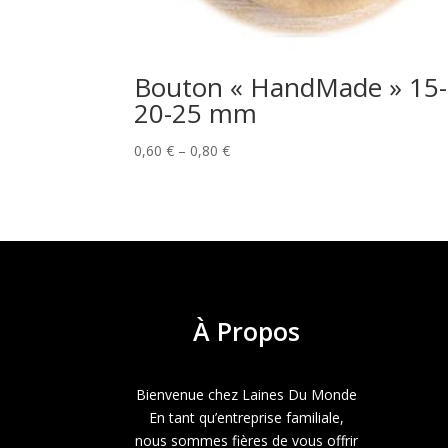
Bouton « HandMade » 15-
20-25 mm
Price
0,60
€
–
0,80
€
range:
0,60 €
through
0,80 €
À
Propos
Bienvenue chez Laines Du Monde
En tant qu’entreprise familiale,
nous sommes fières de vous offrir