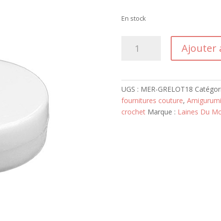
En stock
quantité
Ajouter 
de
Grelot
18mm
UGS :
MER-GRELOT18
Catégor
fournitures couture
,
Amigurumi 
crochet
Marque :
Laines Du M