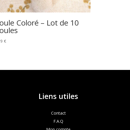
oule Coloré – Lot de 10
oules
99
€
Liens utiles
Contact
F.A.Q
Mon compte