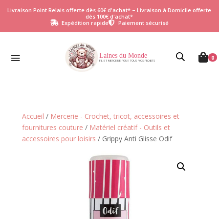
Livraison Point Relais offerte dès 60€ d'achat* – Livraison à Domicile offerte
dès 100€ d'achat*
Expédition rapide
Paiement sécurisé


Laines du Monde

0
FIL ET MERCERIE POUR TOUS VOS PROJETS
Accueil
/
Mercerie - Crochet, tricot, accessoires et
fournitures couture
/
Matériel créatif - Outils et
accessoires pour loisirs
/ Grippy Anti Glisse Odif