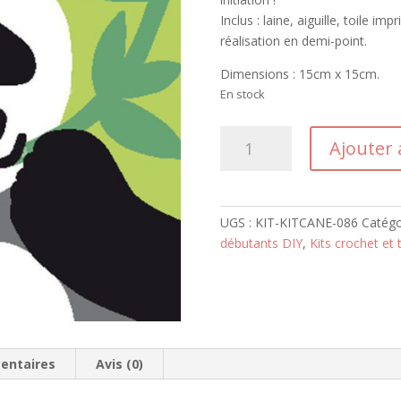
Inclus : laine, aiguille, toile i
réalisation en demi-point.
Dimensions : 15cm x 15cm.
En stock
quantité
Ajouter 
de
Kit
Canevas
DMC
UGS :
KIT-KITCANE-086
Catégo
-
débutants DIY
,
Kits crochet et 
Panda
entaires
Avis (0)