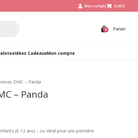
0,00
€
Mon compte



Panier
0
Pelotes
Idées Cadeaux
Mon compte
Canevas DMC – Panda
MC – Panda
enfants (6-12 ans) – ou idéal pour une première