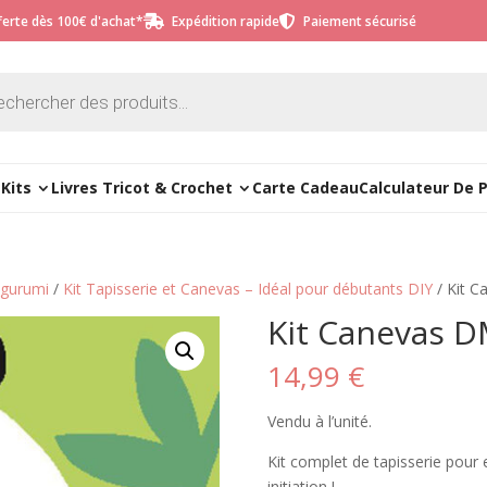
fferte dès 100€ d'achat*
Expédition rapide
Paiement sécurisé


e
Kits
Livres Tricot & Crochet
Carte Cadeau
Calculateur De 
migurumi
/
Kit Tapisserie et Canevas – Idéal pour débutants DIY
/ Kit 
Kit Canevas D
14,99
€
Vendu à l’unité.
Kit complet de tapisserie pour 
initiation !