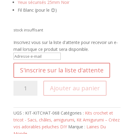
Yeux sécurisés 25mm Noir
Fil Blanc (pour le 😊)
stock insuffisant
Inscrivez vous sur la liste d'attente pour recevoir un e-
mail lorsque ce produit sera disponible.
S
a
S'inscrire sur la liste d'attente
i
s
i
quantité
Ajouter au panier
s
de
s
Kit
e
Chat
z
Halloween
UGS :
KIT-KITCHAT-068
Catégories :
Kits crochet et
v
tricot - Sacs, châles, amigurumi
,
Kit Amigurumi – Créez
o
vos adorables peluches DIY
Marque :
Laines Du
t
Monde