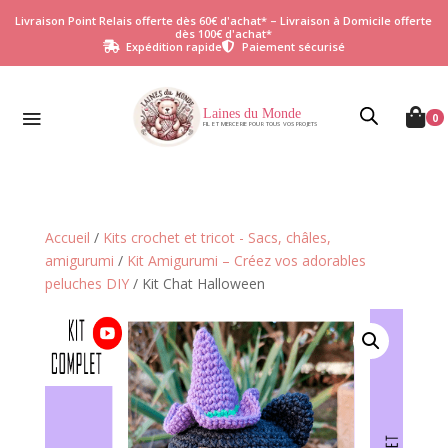
Livraison Point Relais offerte dès 60€ d'achat* – Livraison à Domicile offerte
dès 100€ d'achat*
Expédition rapide
Paiement sécurisé


Laines du Monde

0
FIL ET MERCERIE POUR TOUS VOS PROJETS
Accueil
/
Kits crochet et tricot - Sacs, châles,
amigurumi
/
Kit Amigurumi – Créez vos adorables
peluches DIY
/ Kit Chat Halloween