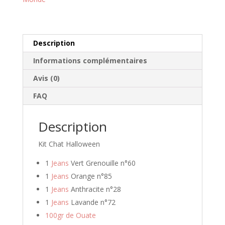
r
e
a
d
Description
r
Informations complémentaires
e
s
Avis (0)
s
FAQ
e
e
Description
-
m
Kit Chat Halloween
a
i
1
Jeans
Vert Grenouille n°60
l
1
Jeans
Orange n°85
p
1
Jeans
Anthracite n°28
o
1
Jeans
Lavande n°72
u
r
100gr de Ouate