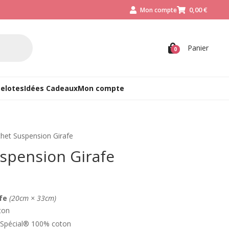
0,00
€
Mon compte



Panier
0
Pelotes
Idées Cadeaux
Mon compte
chet Suspension Girafe
uspension Girafe
fe
(20cm × 33cm)
ton
 Spécial® 100% coton