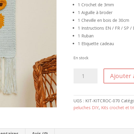
1 Crochet de 3mm
1 Aiguille à broder
1 Cheville en bois de 30cm
1 Instructions EN / FR / SP / 
1 Ruban
1 Etiquette cadeau
En stock
quantité
Ajouter 
de
Kit
Crochet
Suspension
UGS :
KIT-KITCROC-070
Catégo
Girafe
peluches DIY
,
Kits crochet et t
entaires
Avis (0)