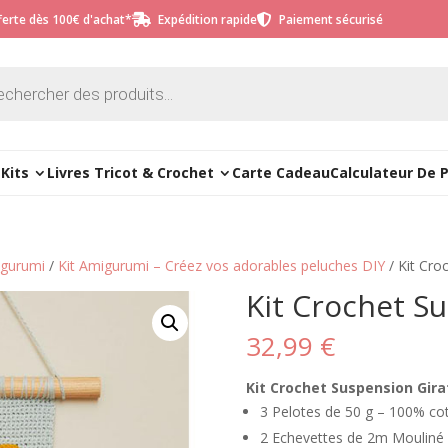
fferte dès 100€ d'achat*
Expédition rapide
Paiement sécurisé


e
Kits
Livres Tricot & Crochet
Carte Cadeau
Calculateur De 
migurumi
/
Kit Amigurumi – Créez vos adorables peluches DIY
/ Kit Cro
Kit Crochet S
32,99
€
Kit Crochet Suspension Gira
3 Pelotes de 50 g – 100% co
2 Echevettes de 2m Mouliné