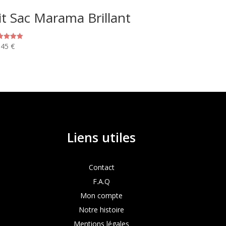
it Sac Marama Brillant
,45
€
e
0
r 5
Liens utiles
Contact
F.A.Q
Mon compte
Notre histoire
Mentions légales