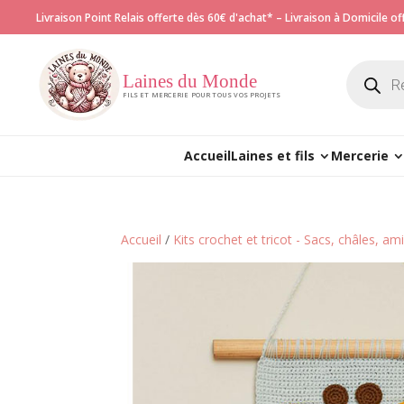
Livraison Point Relais offerte dès 60€ d'achat* – Livraison à Domicile o
Recherch
de
Laines du Monde
produits
FILS ET MERCERIE POUR TOUS VOS PROJETS
Accueil
Laines et fils
Mercerie
Accueil
/
Kits crochet et tricot - Sacs, châles, a