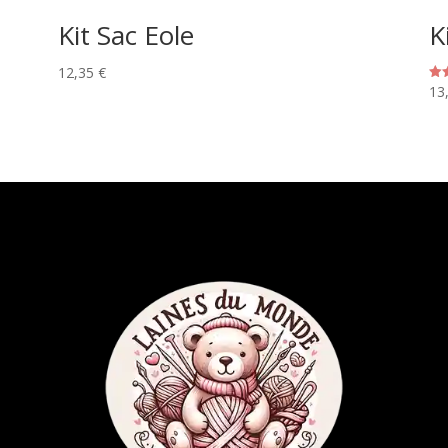
Kit Sac Eole
K
12,35
€
13
Not
5.0
su