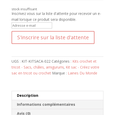
stock insuffisant
Inscrivez vous sur la liste d'attente pour recevoir un e-
mail lorsque ce produit sera disponible.
S
a
S'inscrire sur la liste d'attente
i
s
i
s
s
UGS :
KIT-KITSACA-022
Catégories :
Kits crochet et
e
tricot - Sacs, châles, amigurumi
,
Kit sac - Créez votre
z
sac en tricot ou crochet
Marque :
Laines Du Monde
v
o
t
Description
r
e
Informations complémentaires
a
Avis (0)
d