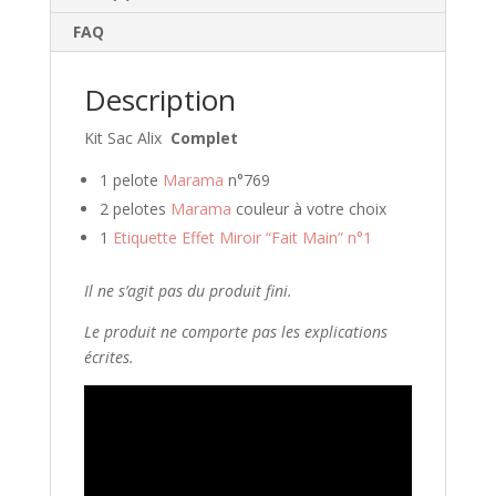
r
FAQ
e
s
Description
s
e
Kit Sac Alix
Complet
e
-
1 pelote
Marama
n°769
m
2 pelotes
Marama
couleur à votre choix
a
1
Etiquette Effet Miroir “Fait Main” n°1
i
l
Il ne s’agit pas du produit fini.
p
o
Le produit ne comporte pas les explications
u
écrites.
r
v
o
u
s