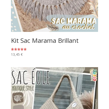
Kit Sac Marama Brillant
13,45
€
Note
5.00
sur 5