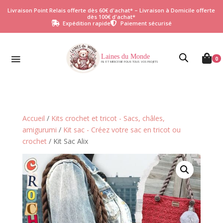
Livraison Point Relais offerte dès 60€ d'achat* – Livraison à Domicile offerte
dès 100€ d'achat*
Expédition rapide
Paiement sécurisé


Laines du Monde

0
FIL ET MERCERIE POUR TOUS VOS PROJETS
Accueil
/
Kits crochet et tricot - Sacs, châles,
amigurumi
/
Kit sac - Créez votre sac en tricot ou
crochet
/ Kit Sac Alix