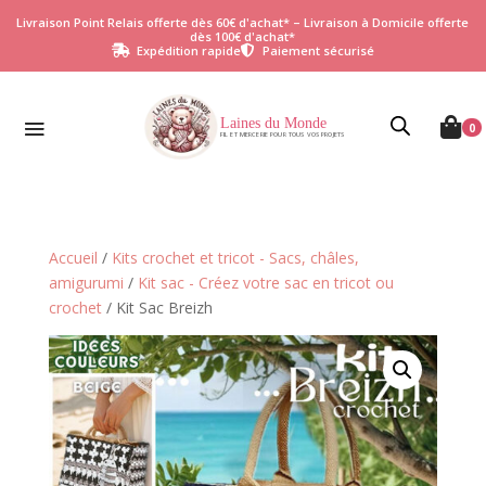
Livraison Point Relais offerte dès 60€ d'achat* – Livraison à Domicile offerte
dès 100€ d'achat*
Expédition rapide
Paiement sécurisé


Laines du Monde

0
FIL ET MERCERIE POUR TOUS VOS PROJETS
Accueil
/
Kits crochet et tricot - Sacs, châles,
amigurumi
/
Kit sac - Créez votre sac en tricot ou
crochet
/ Kit Sac Breizh