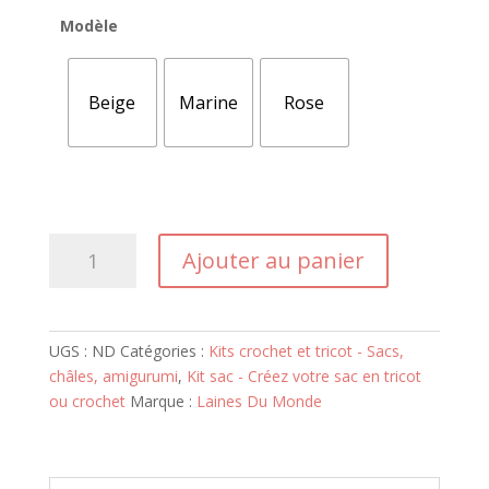
Modèle
Beige
Marine
Rose
quantité
Ajouter au panier
de
Kit
Sac
Breizh
UGS :
ND
Catégories :
Kits crochet et tricot - Sacs,
châles, amigurumi
,
Kit sac - Créez votre sac en tricot
ou crochet
Marque :
Laines Du Monde