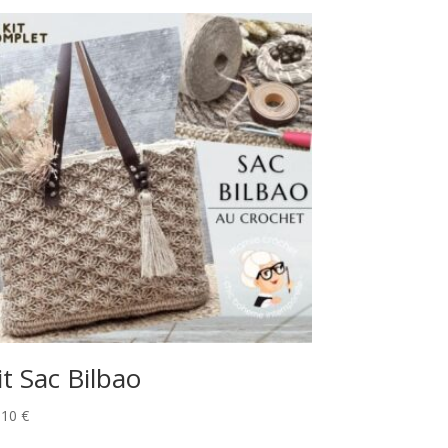
it Sac Bilbao
,10
€