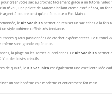
o
 pour créer votre sac au crochet facilement grâce à un tutoriel vidéo 
u
lin n°768, une pelote de Marama brillant crème d’oré n°724, un fond 
r
r argent à coudre ainsi qu’une étiquette « Fait Main ».
v
ectionnée, le
Kit Sac Ibiza
permet de réaliser un sac cabas à la fois r
o
nt un style bohème raffiné très tendance.
u
s
utantes qu’aux passionnées de crochet expérimentées. Le tutoriel vid
i
nel même sans grande expérience.
n
cances, la plage ou les sorties quotidiennes. Le
Kit Sac Ibiza
permet d
s
IY et des loisirs créatifs.
c
r
res de qualité, le
Kit Sac Ibiza
est également une excellente idée ca
i
r
e
réaliser un sac bohème chic moderne et entièrement fait main.
s
u
r
l
a