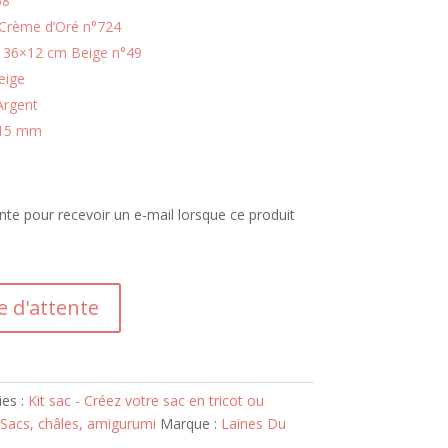
68
 Crème d’Oré n°724
1 36×12 cm Beige n°49
eige
Argent
0×15 mm
tente pour recevoir un e-mail lorsque ce produit
te d'attente
ies :
Kit sac - Créez votre sac en tricot ou
- Sacs, châles, amigurumi
Marque :
Laines Du