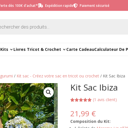
fferte dès 100€ d'achat*
Expédition rapide
Paiement sécurisé


e
Kits
Livres Tricot & Crochet
Carte Cadeau
Calculateur De 
migurumi
/
Kit sac - Créez votre sac en tricot ou crochet
/ Kit Sac Ibiza
Kit Sac Ibiza
(
1
avis client)
Noté
1
5.00
sur 5
21,99
€
basé sur
notation
Composition du Kit:
client