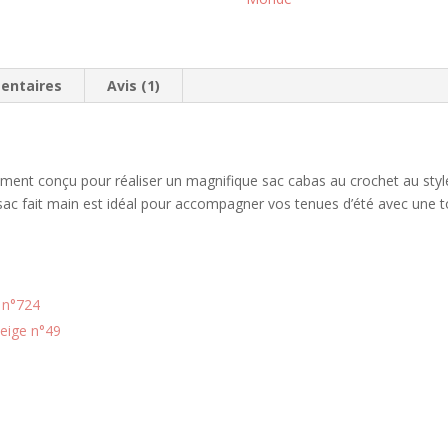
v
o
t
entaires
Avis (1)
r
e
a
d
r
ement conçu pour réaliser un magnifique sac cabas au crochet au styl
e
sac fait main est idéal pour accompagner vos tenues d’été avec une t
s
s
e
e
 n°724
-
Beige n°49
m
a
i
l
p