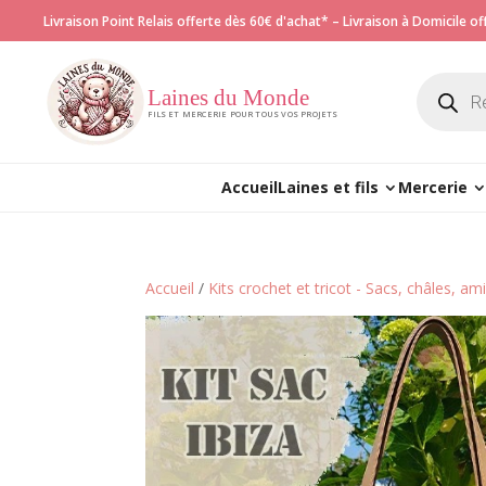
Livraison Point Relais offerte dès 60€ d'achat* – Livraison à Domicile o
Recherch
de
Laines du Monde
produits
FILS ET MERCERIE POUR TOUS VOS PROJETS
Accueil
Laines et fils
Mercerie
Accueil
/
Kits crochet et tricot - Sacs, châles, a