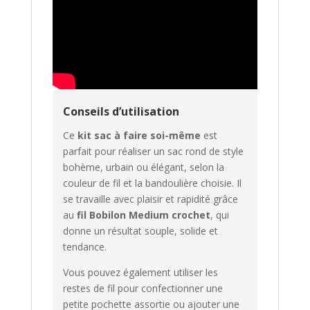
d
e
c
e
p
r
o
Conseils d’utilisation
d
u
Ce
kit sac à faire soi-même
est
i
parfait pour réaliser un sac rond de style
t
bohème, urbain ou élégant, selon la
couleur de fil et la bandoulière choisie. Il
se travaille avec plaisir et rapidité grâce
au
fil Bobilon Medium crochet
, qui
donne un résultat souple, solide et
tendance.
Vous pouvez également utiliser les
restes de fil pour confectionner une
petite pochette assortie ou ajouter une