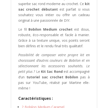
m
superbe sac rond moderne au crochet. Ce
kit
a
sac crochet débutant
est parfait si vous
i
souhaitez vous initier ou offrir un cadeau
l
original à une passionnée de DIY.
p
o
Le fil
Bobilon Medium crochet
est doux,
u
robuste, éco-responsable et facile à manier.
r
Grâce à sa texture unique, vos points seront
v
bien définis et le rendu final très qualitatif.
o
Possibilité de composer votre propre kit en
u
choisissant d’autres couleurs de Bobilon et en
s
sélectionnant les accessoires souhaités. Le
i
petit plus ?
Le
Kit Sac Rond
est accompagné
n
d’un
tutoriel sac crochet Bobilon
pas à
s
pas sur YouTube, réalisé par Martine elle-
c
même !
r
i
Caract
éristiques :
r
e
2 Bobilon Medium Caramel