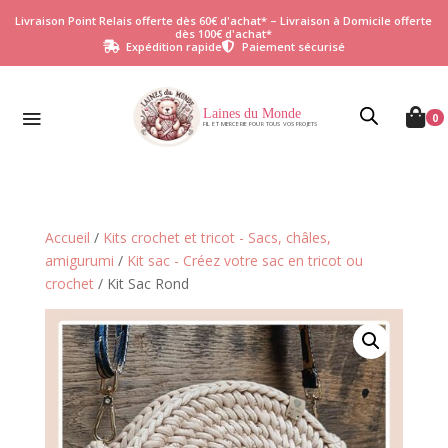
Livraison Point Relais offerte dès 60€ d'achat* – Livraison à Domicile offerte
dès 100€ d'achat*
Expédition rapide
Paiement sécurisé


Laines du Monde

0
FIL ET MERCERIE POUR TOUS VOS PROJETS
Accueil
/
Kits crochet et tricot - Sacs, châles,
amigurumi
/
Kit sac - Créez votre sac en tricot ou
crochet
/ Kit Sac Rond