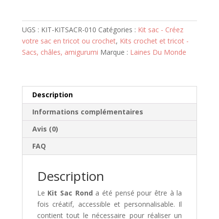
i
s
s
UGS :
KIT-KITSACR-010
Catégories :
Kit sac - Créez
e
votre sac en tricot ou crochet
,
Kits crochet et tricot -
z
Sacs, châles, amigurumi
Marque :
Laines Du Monde
v
o
t
Description
r
e
Informations complémentaires
a
Avis (0)
d
r
FAQ
e
s
Description
s
e
Le
Kit Sac Rond
a été pensé pour être à la
e
fois créatif, accessible et personnalisable. Il
-
contient tout le nécessaire pour réaliser un