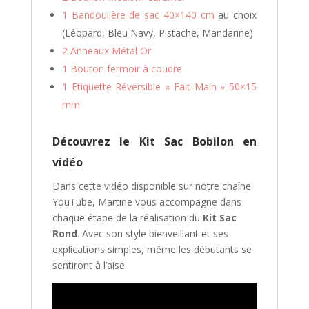
s
1 Bandoulière de sac 40×140 cm
au choix
u
(Léopard, Bleu Navy, Pistache, Mandarine)
r
2 Anneaux Métal Or
l
1 Bouton fermoir à coudre
a
1 Etiquette Réversible « Fait Main » 50×15
l
i
mm
s
t
Découvrez le Kit Sac Bobilon en
e
vidéo
d
'
Dans cette vidéo disponible sur notre chaîne
a
YouTube, Martine vous accompagne dans
t
chaque étape de la réalisation du
Kit Sac
t
Rond
. Avec son style bienveillant et ses
e
explications simples, même les débutants se
n
sentiront à l’aise.
t
e