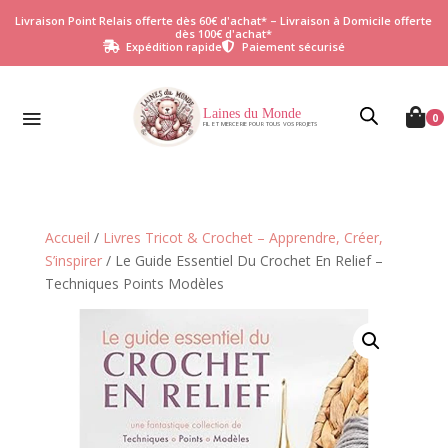
Livraison Point Relais offerte dès 60€ d'achat* – Livraison à Domicile offerte
dès 100€ d'achat*
Expédition rapide
Paiement sécurisé


Laines du Monde

0
FIL ET MERCERIE POUR TOUS VOS PROJETS
Accueil
/
Livres Tricot & Crochet – Apprendre, Créer,
S’inspirer
/ Le Guide Essentiel Du Crochet En Relief –
Techniques Points Modèles