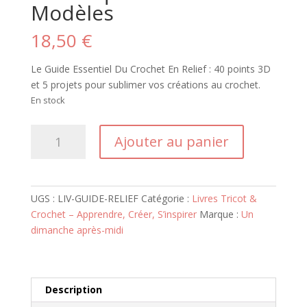
Modèles
18,50
€
Le Guide Essentiel Du Crochet En Relief : 40 points 3D
et 5 projets pour sublimer vos créations au crochet.
En stock
quantité
Ajouter au panier
de
Le
Guide
Essentiel
UGS :
LIV-GUIDE-RELIEF
Catégorie :
Livres Tricot &
Du
Crochet – Apprendre, Créer, S’inspirer
Marque :
Un
Crochet
dimanche après-midi
En
Relief
-
Techniques
Description
Points