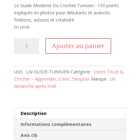
Le Guide Moderne Du Crochet Tunisien : 150 points
expliqués en photos pour débutants et avancés.
Finitions, astuces et créativité.
En stock
quantité
Ajouter au panier
de
Le
Guide
Moderne
UGS :
LIV-GUIDE-TUNISIEN
Catégorie :
Livres Tricot &
Du
Crochet – Apprendre, Créer, S’inspirer
Marque :
Un
Crochet
dimanche après-midi
Tunisien
Description
Informations complémentaires
Avis (0)