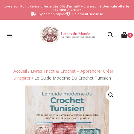
Livraison Point Relais offerte dès 60€ d'achat* – Livraison à Domicile offerte
dès 100€ d'achat*
Expédition rapide
Paiement sécurisé


Laines du Monde

0
FIL ET MERCERIE POUR TOUS VOS PROJETS
Accueil
/
Livres Tricot & Crochet – Apprendre, Créer,
S’inspirer
/ Le Guide Moderne Du Crochet Tunisien