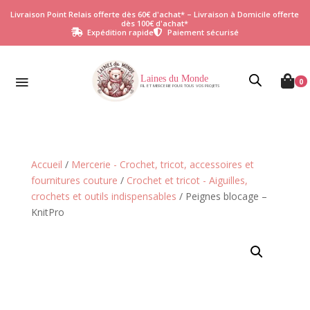
Livraison Point Relais offerte dès 60€ d'achat* – Livraison à Domicile offerte
dès 100€ d'achat*
Expédition rapide
Paiement sécurisé


Laines du Monde

0
FIL ET MERCERIE POUR TOUS VOS PROJETS
Accueil
/
Mercerie - Crochet, tricot, accessoires et
fournitures couture
/
Crochet et tricot - Aiguilles,
crochets et outils indispensables
/ Peignes blocage –
KnitPro