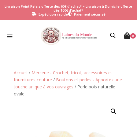
Livraison Point Relais offerte dès 60€ d'achat* – Livraison à Domicile offerte
dès 100€ d'achat*
Expédition rapide
Paiement sécurisé


Laines du Monde

0
FIL ET MERCERIE POUR TOUS VOS PROJETS
Accueil
/
Mercerie - Crochet, tricot, accessoires et
fournitures couture
/
Boutons et perles - Apportez une
touche unique à vos ouvrages
/ Perle bois naturelle
ovale