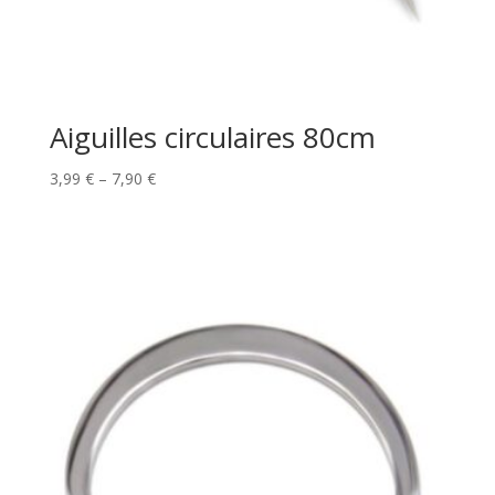
Aiguilles circulaires 80cm
Price
3,99
€
–
7,90
€
range:
3,99 €
through
7,90 €