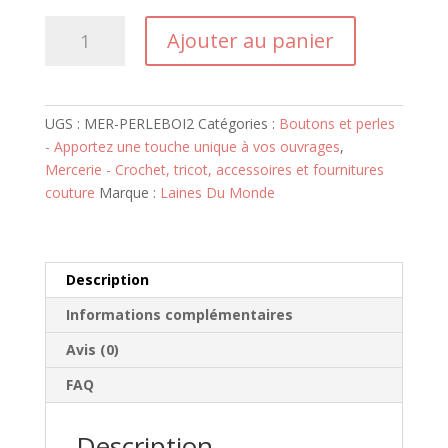
quantité
Ajouter au panier
de
Perle
bois
naturelle
UGS :
MER-PERLEBOI2
Catégories :
Boutons et perles
ovale
- Apportez une touche unique à vos ouvrages
,
Mercerie - Crochet, tricot, accessoires et fournitures
couture
Marque :
Laines Du Monde
Description
Informations complémentaires
Avis (0)
FAQ
Description