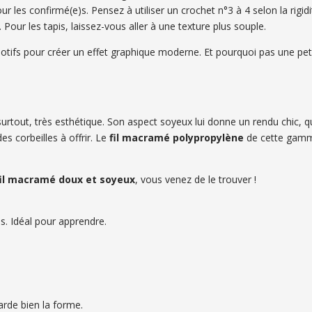
 les confirmé(e)s. Pensez à utiliser un crochet n°3 à 4 selon la rigidi
i
 Pour les tapis, laissez-vous aller à une texture plus souple.
t
otifs pour créer un effet graphique moderne. Et pourquoi pas une pet
t surtout, très esthétique. Son aspect soyeux lui donne un rendu chic, 
es corbeilles à offrir. Le
fil macramé polypropylène
de cette gam
!
fil macramé doux et soyeux
, vous venez de le trouver !
pas. Idéal pour apprendre.
arde bien la forme.