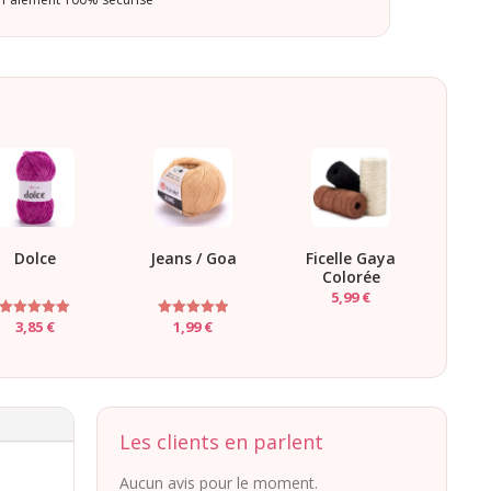
Dolce
Jeans / Goa
Ficelle Gaya
Colorée
5,99
€
3,85
€
1,99
€
Note
Note
5.00
4.94
sur 5
sur 5
Les clients en parlent
Aucun avis pour le moment.