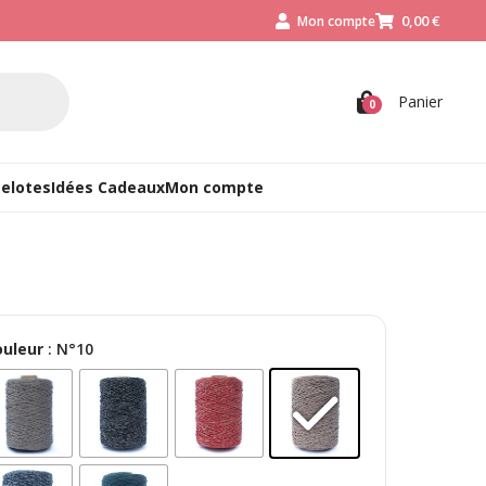
0,00
€
Mon compte



Panier
0
Pelotes
Idées Cadeaux
Mon compte
ouleur
: N°10