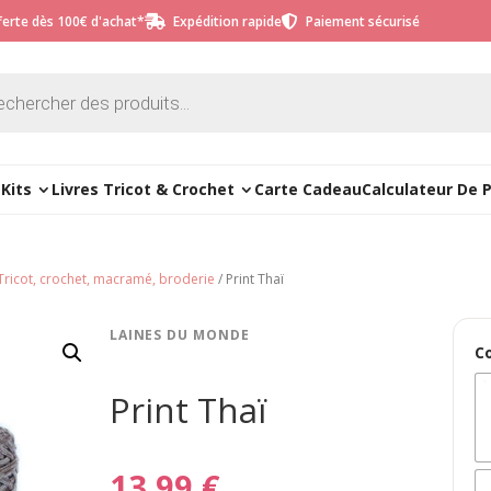
fferte dès 100€ d'achat*
Expédition rapide
Paiement sécurisé


e
Kits
Livres Tricot & Crochet
Carte Cadeau
Calculateur De 
- Tricot, crochet, macramé, broderie
/ Print Thaï
LAINES DU MONDE
C
Print Thaï
13,99
€