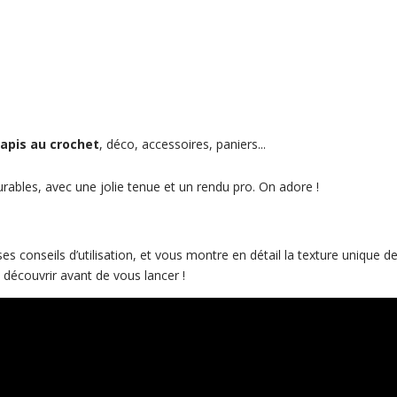
o
u
s
i
n
s
c
 tapis au crochet
, déco, accessoires, paniers...
r
i
urables, avec une jolie tenue et un rendu pro. On adore !
r
e
s
 conseils d’utilisation, et vous montre en détail la texture unique de 
u
à découvrir avant de vous lancer !
r
l
a
l
i
s