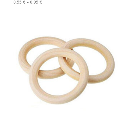
Price
0,55
€
–
0,95
€
range:
0,55 €
through
0,95 €