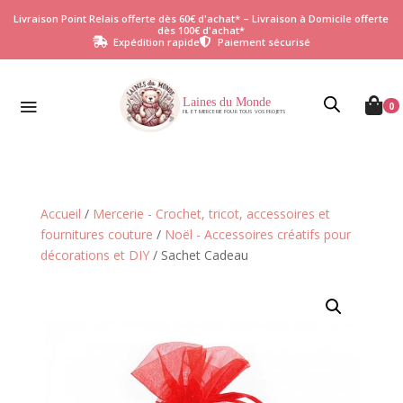
Livraison Point Relais offerte dès 60€ d'achat* – Livraison à Domicile offerte
dès 100€ d'achat*
Expédition rapide
Paiement sécurisé


Laines du Monde

0
FIL ET MERCERIE POUR TOUS VOS PROJETS
Accueil
/
Mercerie - Crochet, tricot, accessoires et
fournitures couture
/
Noël - Accessoires créatifs pour
décorations et DIY
/ Sachet Cadeau