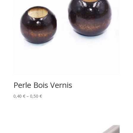
Perle Bois Vernis
Price
0,40
€
–
0,50
€
range:
0,40 €
through
0,50 €