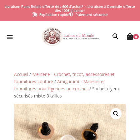
Livraison Point Relais offerte dès 60€ d'achat* – Livraison à Domicile offerte
dès 100€ d'achat*
Expédition rapide
Paiement sécurisé


Laines du Monde

0
FIL ET MERCERIE POUR TOUS VOS PROJETS
Accueil
/
Mercerie - Crochet, tricot, accessoires et
fournitures couture
/
Amigurumi - Matériel et
fournitures pour figurines au crochet
/ Sachet d’yeux
sécurisés mixte 3 tailles