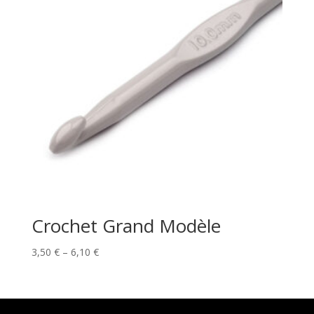
Crochet Grand Modèle
Price
3,50
€
–
6,10
€
range:
3,50 €
through