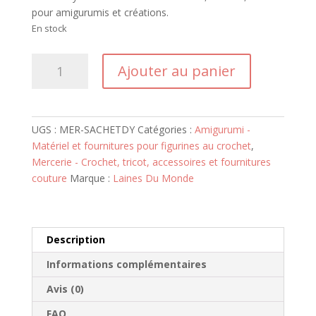
pour amigurumis et créations.
En stock
quantité
Ajouter au panier
de
Sachet
d'yeux
sécurisés
UGS :
MER-SACHETDY
Catégories :
Amigurumi -
mixte
Matériel et fournitures pour figurines au crochet
,
3
Mercerie - Crochet, tricot, accessoires et fournitures
tailles
couture
Marque :
Laines Du Monde
Description
Informations complémentaires
Avis (0)
FAQ