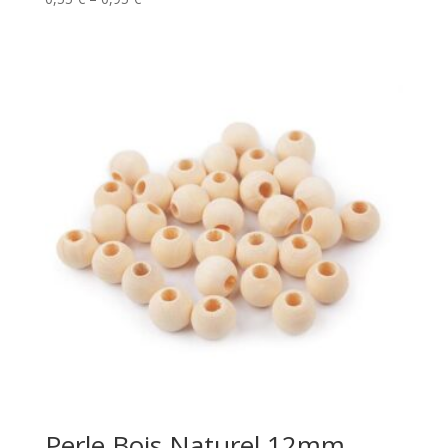
range:
0,55 €
through
0,95 €
Perle Bois Naturel 12mm