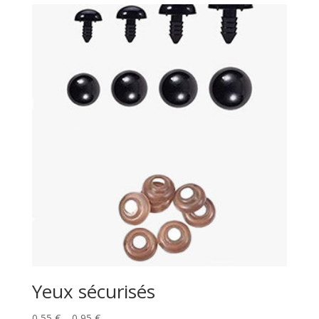
Yeux sécurisés
Price
0,55
€
–
0,95
€