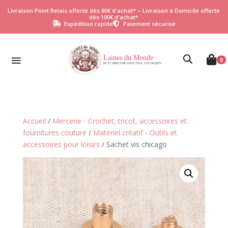
Livraison Point Relais offerte dès 60€ d'achat* – Livraison à Domicile offerte
dès 100€ d'achat*
Expédition rapide
Paiement sécurisé


Laines du Monde

0
FIL ET MERCERIE POUR TOUS VOS PROJETS
Accueil
/
Mercerie - Crochet, tricot, accessoires et
fournitures couture
/
Matériel créatif - Outils et
accessoires pour loisirs
/ Sachet vis chicago