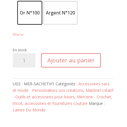
Or N°100
Argent N°120
Effacer
En stock
quantité
Ajouter au panier
de
Sachet
vis
chicago
UGS :
MER-SACHETVI1
Catégories :
Accessoires sacs
et mode - Personnalisez vos créations
,
Matériel créatif
- Outils et accessoires pour loisirs
,
Mercerie - Crochet,
tricot, accessoires et fournitures couture
Marque :
Laines Du Monde