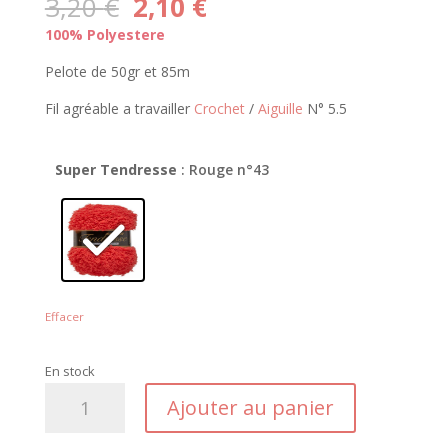
Le
Le
3,20
€
2,10
€
prix
prix
100% Polyestere
initial
actuel
était :
est :
Pelote de 50gr et 85m
3,20 €.
2,10 €.
Fil agréable a travailler
Crochet
/
Aiguille
N° 5.5
Super Tendresse
: Rouge n°43
Effacer
En stock
quantité
Ajouter au panier
de
Super