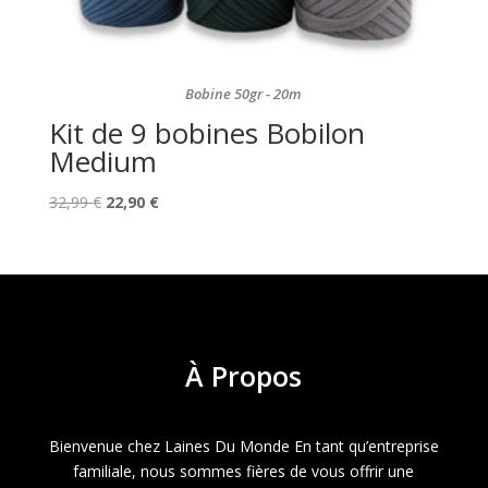
Bobine 50gr - 20m
Kit de 9 bobines Bobilon
Medium
Le
Le
32,99
€
22,90
€
prix
prix
initial
actuel
était :
est :
32,99 €.
22,90 €.
À
Propos
Bienvenue chez Laines Du Monde En tant qu’entreprise
familiale, nous sommes fières de vous offrir une