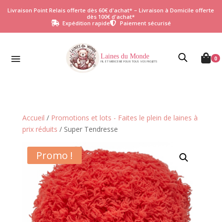
Livraison Point Relais offerte dès 60€ d'achat* – Livraison à Domicile offerte
dès 100€ d'achat*
Expédition rapide
Paiement sécurisé


Laines du Monde

0
FIL ET MERCERIE POUR TOUS VOS PROJETS
Accueil
/
Promotions et lots - Faites le plein de laines à
prix réduits
/ Super Tendresse
Promo !