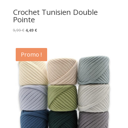
Crochet Tunisien Double
Pointe
Le
Le
9,99
€
4,49
€
prix
prix
initial
actuel
était :
est :
Promo !
9,99 €.
4,49 €.