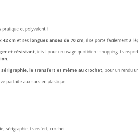
s pratique et polyvalent !
x 42 cm
et ses
longues anses de 70 cm
, il se porte facilement à l
ger et résistant
, idéal pour un usage quotidien : shopping, trans
tion
.
a sérigraphie, le transfert et même au crochet
, pour un rendu u
native parfaite aux sacs en plastique.
ie, sérigraphie, transfert, crochet