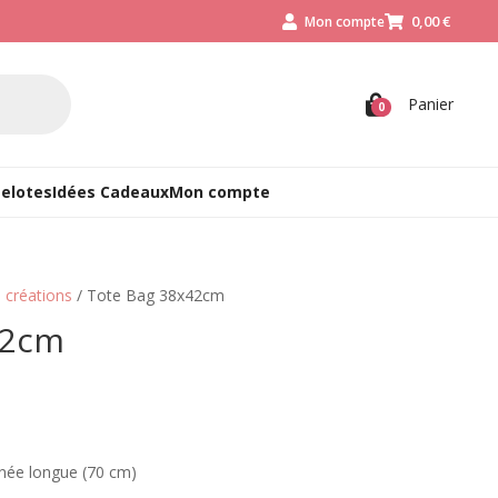
0,00
€
Mon compte



Panier
0
Pelotes
Idées Cadeaux
Mon compte
 créations
/ Tote Bag 38x42cm
42cm
née longue (70 cm)