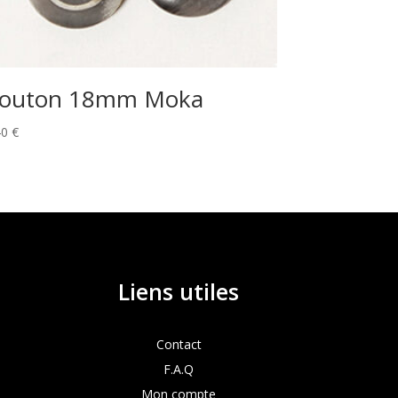
outon 18mm Moka
40
€
Liens utiles
Contact
F.A.Q
Mon compte