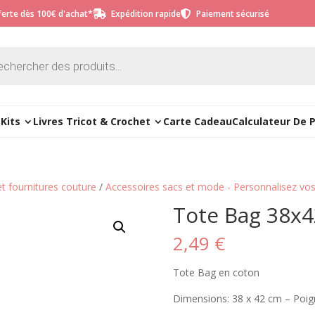
fferte dès 100€ d'achat*
Expédition rapide
Paiement sécurisé


e
Kits
Livres Tricot & Crochet
Carte Cadeau
Calculateur De 
et fournitures couture
/
Accessoires sacs et mode - Personnalisez vos
Tote Bag 38x
2,49
€
Tote Bag en coton
Dimensions: 38 x 42 cm – Poig