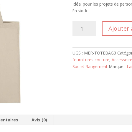
Idéal pour les projets de
person
En stock
quantité
Ajouter 
de
Tote
Bag
38x42cm
UGS :
MER-TOTEBAG3
Catégor
fournitures couture
,
Accessoire
Sac et Rangement
Marque :
La
entaires
Avis (0)