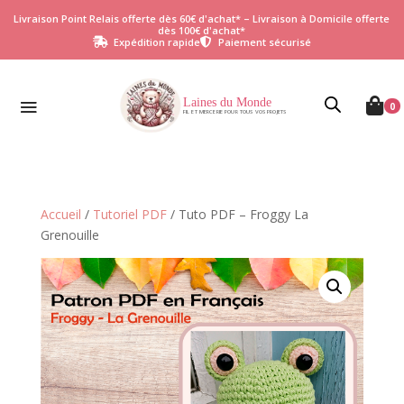
Livraison Point Relais offerte dès 60€ d'achat* – Livraison à Domicile offerte
dès 100€ d'achat*
Expédition rapide
Paiement sécurisé


Laines du Monde

0
FIL ET MERCERIE POUR TOUS VOS PROJETS
Accueil
/
Tutoriel PDF
/ Tuto PDF – Froggy La
Grenouille