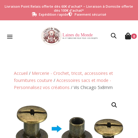
Livraison Point Relais offerte dès 60€ d'achat* – Livraison à Domicile offerte
dès 100€ d'achat*
Expédition rapide
Paiement sécurisé


Laines du Monde

0
FIL ET MERCERIE POUR TOUS VOS PROJETS
Accueil
/
Mercerie - Crochet, tricot, accessoires et
fournitures couture
/
Accessoires sacs et mode -
Personnalisez vos créations
/ Vis Chicago 5x8mm