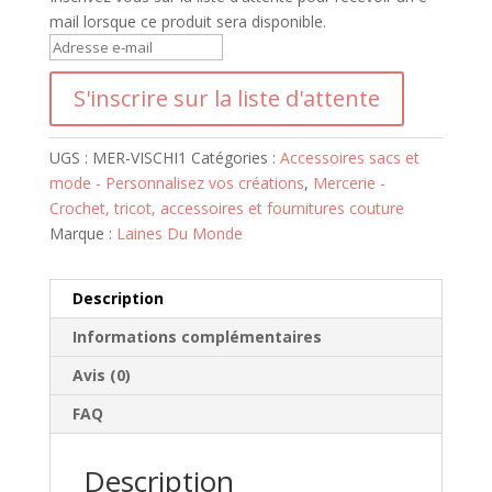
mail lorsque ce produit sera disponible.
S
a
S'inscrire sur la liste d'attente
i
s
i
UGS :
MER-VISCHI1
Catégories :
Accessoires sacs et
s
mode - Personnalisez vos créations
,
Mercerie -
s
Crochet, tricot, accessoires et fournitures couture
e
Marque :
Laines Du Monde
z
v
o
Description
t
Informations complémentaires
r
e
Avis (0)
a
FAQ
d
r
Description
e