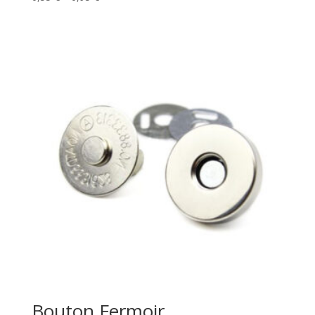
range:
0,55 €
through
0,95 €
Bouton Fermoir