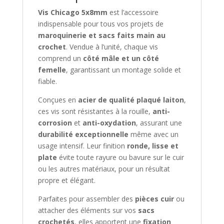
s
Vis Chicago 5x8mm
est l’accessoire
s
indispensable pour tous vos projets de
e
maroquinerie et sacs faits main au
e
crochet
. Vendue à l’unité, chaque vis
-
comprend un
côté mâle et un côté
m
femelle
, garantissant un montage solide et
a
fiable.
i
l
Conçues en
acier de qualité plaqué laiton
,
p
ces vis sont résistantes à la rouille,
anti-
o
corrosion
et
anti-oxydation
, assurant une
u
durabilité exceptionnelle
même avec un
r
usage intensif. Leur finition
ronde, lisse et
v
plate
évite toute rayure ou bavure sur le cuir
o
ou les autres matériaux, pour un résultat
u
propre et élégant.
s
Parfaites pour assembler des
pièces cuir
ou
i
attacher des éléments sur vos
sacs
n
crochetés
, elles apportent une
fixation
s