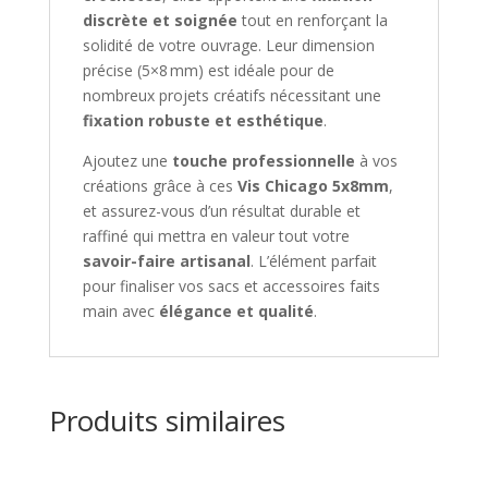
discrète et soignée
tout en renforçant la
c
solidité de votre ouvrage. Leur dimension
r
précise (5×8 mm) est idéale pour de
i
nombreux projets créatifs nécessitant une
r
fixation robuste et esthétique
.
e
s
Ajoutez une
touche professionnelle
à vos
u
créations grâce à ces
Vis Chicago 5x8mm
,
r
et assurez-vous d’un résultat durable et
l
raffiné qui mettra en valeur tout votre
a
savoir-faire artisanal
. L’élément parfait
l
pour finaliser vos sacs et accessoires faits
i
main avec
élégance et qualité
.
s
t
e
d
Produits similaires
'
a
t