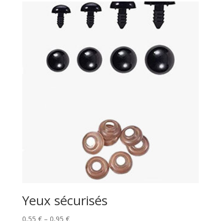
Yeux sécurisés
Price
0,55
€
–
0,95
€