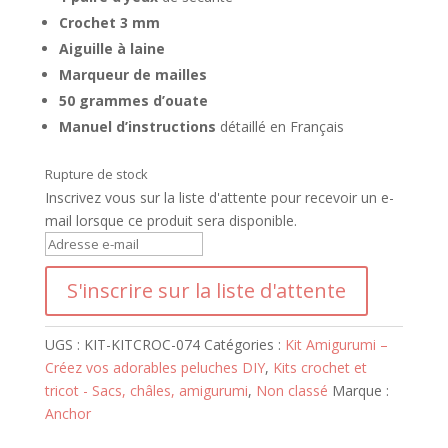
Crochet 3 mm
Aiguille à laine
Marqueur de mailles
50 grammes d’ouate
Manuel d’instructions
détaillé en Français
Rupture de stock
Inscrivez vous sur la liste d'attente pour recevoir un e-
mail lorsque ce produit sera disponible.
S
a
S'inscrire sur la liste d'attente
i
s
i
UGS :
KIT-KITCROC-074
Catégories :
Kit Amigurumi –
s
Créez vos adorables peluches DIY
,
Kits crochet et
s
tricot - Sacs, châles, amigurumi
,
Non classé
Marque :
e
Anchor
z