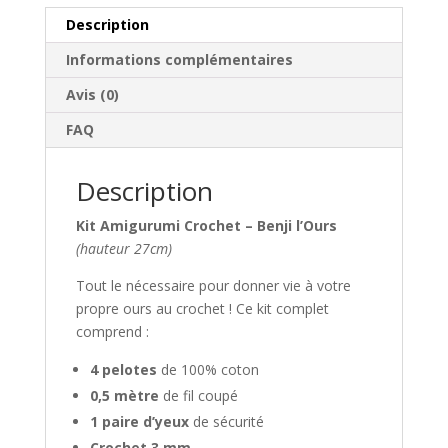
v
o
Description
t
Informations complémentaires
r
e
Avis (0)
a
FAQ
d
r
Description
e
s
Kit Amigurumi Crochet – Benji l’Ours
s
(hauteur 27cm)
e
e
Tout le nécessaire pour donner vie à votre
-
propre ours au crochet ! Ce kit complet
m
comprend :
a
i
4 pelotes
de 100% coton
l
0,5 mètre
de fil coupé
p
1 paire d’yeux
de sécurité
o
Crochet 3 mm