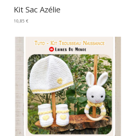
o
Kit Sac Azélie
d
u
10,85
€
i
t