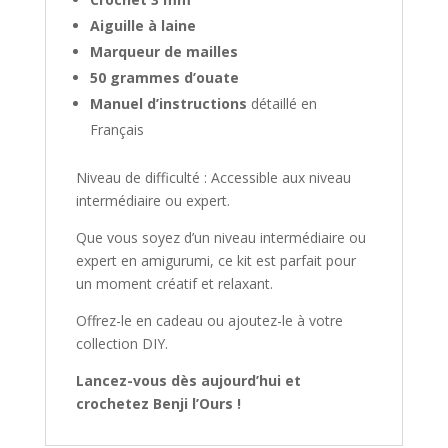
u
Aiguille à laine
r
Marqueur de mailles
v
50 grammes d’ouate
o
Manuel d’instructions
détaillé en
u
s
Français
i
n
Niveau de difficulté : Accessible aux niveau
s
intermédiaire ou expert.
c
Que vous soyez d’un niveau intermédiaire ou
r
expert en amigurumi, ce kit est parfait pour
i
un moment créatif et relaxant.
r
e
Offrez-le en cadeau ou ajoutez-le à votre
s
collection DIY.
u
Lancez-vous dès aujourd’hui et
r
crochetez Benji l’Ours
!
l
a