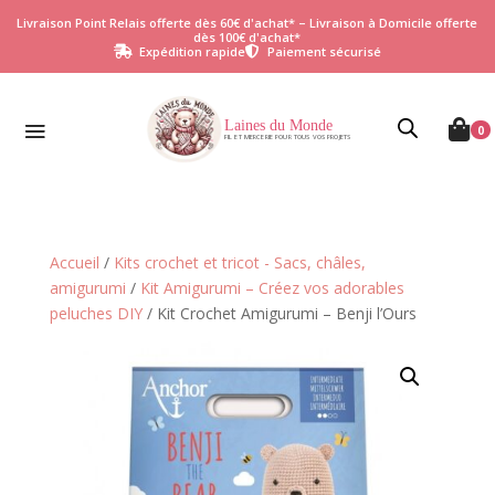
Livraison Point Relais offerte dès 60€ d'achat* – Livraison à Domicile offerte
dès 100€ d'achat*
Expédition rapide
Paiement sécurisé


Laines du Monde

0
FIL ET MERCERIE POUR TOUS VOS PROJETS
Accueil
/
Kits crochet et tricot - Sacs, châles,
amigurumi
/
Kit Amigurumi – Créez vos adorables
peluches DIY
/ Kit Crochet Amigurumi – Benji l’Ours