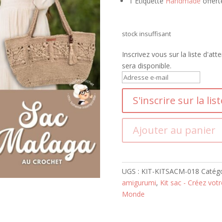
1 Etiquette
Handmade
offerte
stock insuffisant
Inscrivez vous sur la liste d'at
sera disponible.
S
a
S'inscrire sur la lis
i
s
i
Ajouter au panier
s
s
e
z
UGS :
KIT-KITSACM-018
Catégo
v
amigurumi
,
Kit sac - Créez vot
o
Monde
t
r