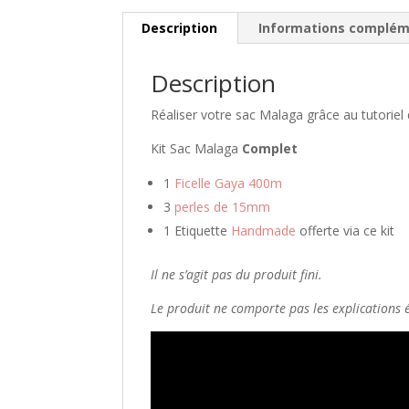
Description
Informations complém
Description
Réaliser votre sac Malaga grâce au tutorie
Kit Sac Malaga
Complet
1
Ficelle Gaya 400m
3
perles de 15mm
1 Etiquette
Handmade
offerte via ce kit
Il ne s’agit pas du produit fini.
Le produit ne comporte pas les explications é