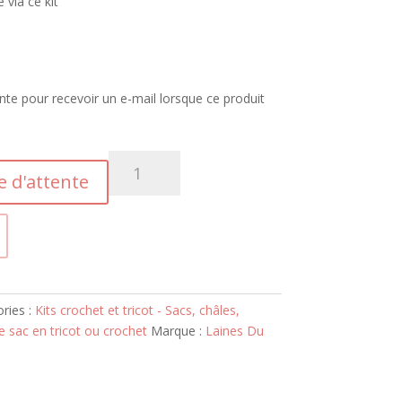
 via ce kit
tente pour recevoir un e-mail lorsque ce produit
quantité
te d'attente
de
Kit
Sac
Malaga
ries :
Kits crochet et tricot - Sacs, châles,
re sac en tricot ou crochet
Marque :
Laines Du