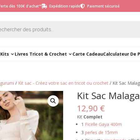
fferte dès 100€ d'achat*
Expédition rapide
Paiement sécurisé


e
Kits
Livres Tricot & Crochet
Carte Cadeau
Calculateur De 
migurumi
/
Kit sac - Créez votre sac en tricot ou crochet
/ Kit Sac Mala
Kit Sac Malaga
12,90
€
Kit
Complet
1
Ficelle Gaya 400m
3
perles de 15mm