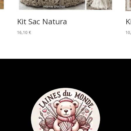
t
Kit Sac Natura
K
16,10
€
10