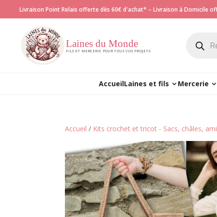
Livraison Point Relais offerte dès 60€ d'achat* – Livraison à Domicile o
Recherch
de
Laines du Monde
produits
FILS ET MERCERIE POUR TOUS VOS PROJETS
Accueil
Laines et fils
Mercerie
Accueil
/
Kits crochet et tricot - Sacs, châles, a