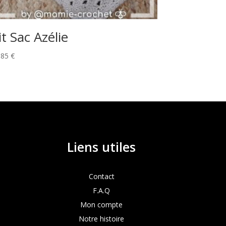
it Sac Azélie
,85
€
Liens utiles
Contact
F.A.Q
Mon compte
Notre histoire