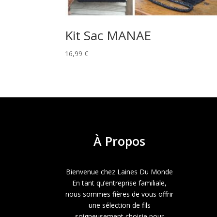
Kit Sac MANAE
16,99
€
À
Propos
Bienvenue chez Laines Du Monde
En tant qu’entreprise familiale,
nous sommes fières de vous offrir
une sélection de fils
soigneusement choisie pour