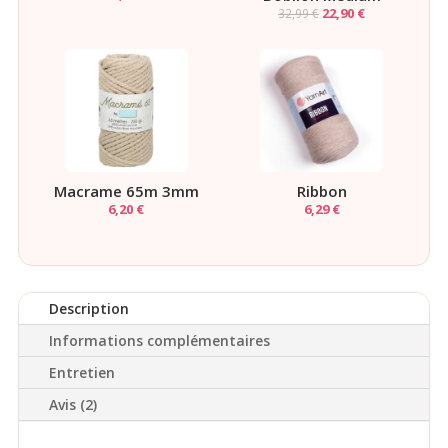
Le
Le
22,90
€
32,99
€
prix
prix
initial
actuel
était :
est :
32,99 €.
22,90 €.
Macrame 65m 3mm
Ribbon
6,20
€
6,29
€
Description
Informations complémentaires
Entretien
Avis (2)