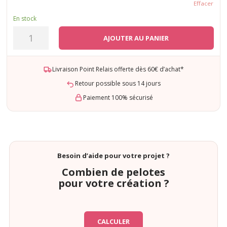
Effacer
En stock
quantité
AJOUTER AU PANIER
de
Slim
Thaï
Livraison Point Relais offerte dès 60€ d’achat*
Retour possible sous 14 jours
Paiement 100% sécurisé
Besoin d’aide pour votre projet ?
Combien de pelotes
pour votre création ?
CALCULER