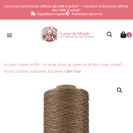
Livraison Point Relais offerte dès 60€ d'achat* – Livraison à Domicile offerte
dès 100€ d'achat*
Expédition rapide
Paiement sécurisé


Laines du Monde

0
FIL ET MERCERIE POUR TOUS VOS PROJETS
Accueil
/
Laines et fils - Un large choix de laines et de fils
/
Loisir créatif -
Tricot, crochet, macramé, broderie
/ Slim Thaï