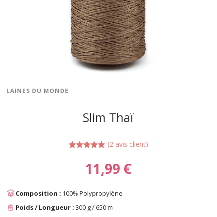
LAINES DU MONDE
Slim Thaï
(
2
avis client)
Noté
5.00
sur 5
11,99
€
basé sur
notations
client
Composition :
100% Polypropylène
Poids / Longueur :
300 g / 650 m